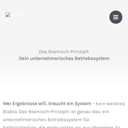
Zum
Inhalt
springen
Das Boenisch-Prinzip®
Dein unternehmerisches Betriebssystem
Wer Ergebnisse will, braucht ein System
– kein weiteres
Blabla. Das
Boenisch-Prinzip®
ist genau das: ein
unternehmerisches Betriebssystem für
Selbstständige, die mehr wollen als nur überleben. Es